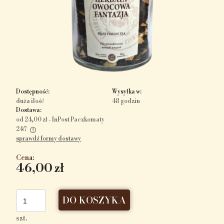
Dostępność:
Wysyłka w:
duża ilość
48 godzin
Dostawa:
od 24,00 zł
- InPost Paczkomaty
24/7
sprawdź formy dostawy
Cena nie zawiera ewentualnych kosztów płatności
Cena:
46,00 zł
DO KOSZYKA
szt.