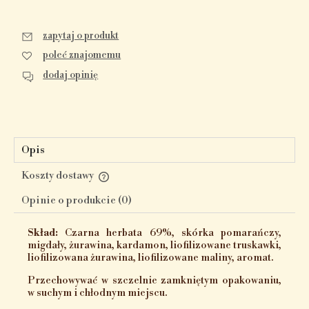
zapytaj o produkt
poleć znajomemu
dodaj opinię
Opis
Koszty dostawy
Cena nie zawiera ewentualnych kosztów płatności
Opinie o produkcie (0)
Skład:
Czarna herbata 69%, skórka pomarańczy,
migdały, żurawina, kardamon, liofilizowane truskawki,
liofilizowana żurawina, liofilizowane maliny, aromat.
Przechowywać w szczelnie zamkniętym opakowaniu,
w suchym i chłodnym miejscu.