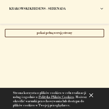
KRAKOWSKI KREDENS - SERENADA
pokaż pełną wersję strony
Strona korzysta z plików cookies w celu realizacji
usług i zgodnie z
Polityką Plików Cookies
. Możesz
określić warunki przechowywania lub dostępu do
plików cookies w Twojej przeglądarce.